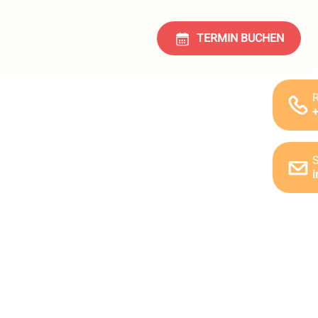
TERMIN BUCHEN
R
+
S
i